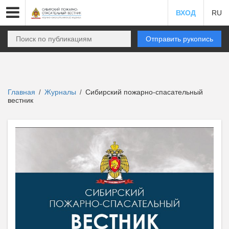
ВХОД
RU
Отправить рукопись
Главная
Журналы
Сибирский пожарно-спасательный
/
/
вестник