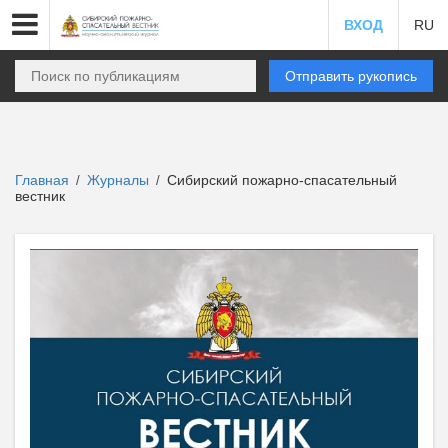
ВХОД
RU
Отправить рукопись
Главная
Журналы
Сибирский пожарно-спасательный
/
/
вестник