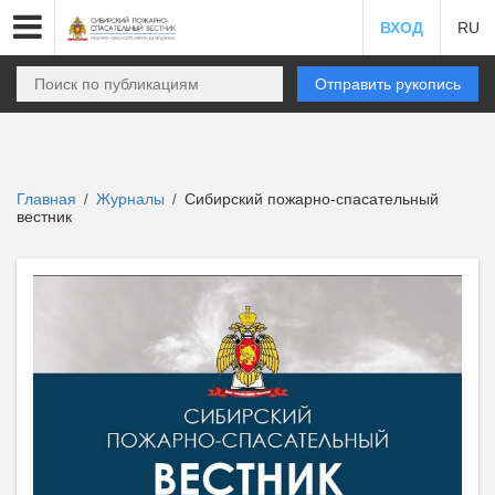
ВХОД
RU
Отправить рукопись
Главная
Журналы
Сибирский пожарно-спасательный
/
/
вестник