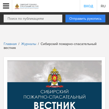
ВХОД
RU
Отправить рукопись
Главная
Журналы
Сибирский пожарно-спасательный
/
/
вестник